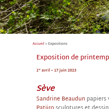
Accueil
>
Expositions
Exposition de printem
1
avril – 17 juin 2023
er
Sève
Sandrine Beaudun
papiers
Patjiro
sculptures et dessin