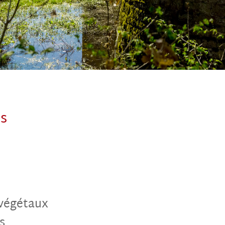
ps
 végétaux
s