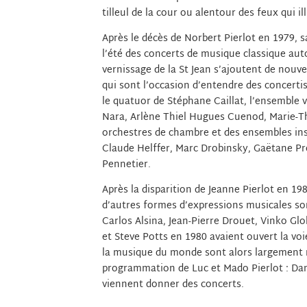
tilleul de la cour ou alentour des feux qui i
Après le décès de Norbert Pierlot en 1979,
l’été des concerts de musique classique auto
vernissage de la St Jean s’ajoutent de nouv
qui sont l’occasion d’entendre des concert
le quatuor de Stéphane Caillat, l’ensemble
Nara, Arlène Thiel Hugues Cuenod, Marie-Th
orchestres de chambre et des ensembles in
Claude Helffer, Marc Drobinsky, Gaëtane Pr
Pennetier.
Après la disparition de Jeanne Pierlot en 198
d’autres formes d’expressions musicales so
Carlos Alsina, Jean-Pierre Drouet, Vinko Glo
et Steve Potts en 1980 avaient ouvert la voi
la musique du monde sont alors largement r
programmation de Luc et Mado Pierlot : Dan
viennent donner des concerts.