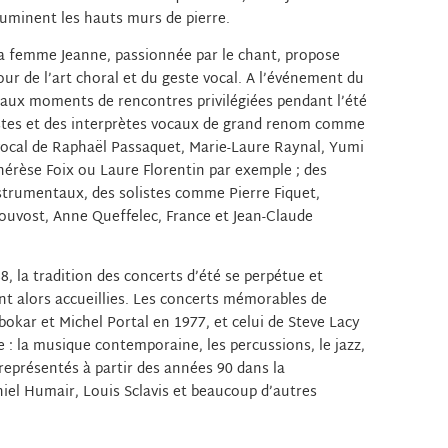
lluminent les hauts murs de pierre.
 sa femme Jeanne, passionnée par le chant, propose
ur de l’art choral et du geste vocal. A l’événement du
eaux moments de rencontres privilégiées pendant l’été
istes et des interprètes vocaux de grand renom comme
 vocal de Raphaël Passaquet, Marie-Laure Raynal, Yumi
érèse Foix ou Laure Florentin par exemple ; des
strumentaux, des solistes comme Pierre Fiquet,
ouvost, Anne Queffelec, France et Jean-Claude
8, la tradition des concerts d’été se perpétue et
nt alors accueillies. Les concerts mémorables de
bokar et Michel Portal en 1977, et celui de Steve Lacy
e : la musique contemporaine, les percussions, le jazz,
eprésentés à partir des années 90 dans la
iel Humair, Louis Sclavis et beaucoup d’autres