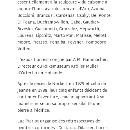
essentiellement à la sculpture « du cubisme à
aujourd’hui » avec des œuvres d’Arp, Azuma,
Boccioni, Brancusi, Cardenas, Csaky, Del Ponte,
Di Teana, Duchamp-Villon, Gabo, Gaudier-
Brzeska, Giacometti, Gonzalez, Hepworth,
Laurens, Lipchitz, Marta Pan, Matisse, Melotti,
Moore, Picasso, Penalba, Pevsner, Pomodoro,
Volten.
L’exposition est conçue par A.M. Hammacher,
Directeur du Riiksmuseum Kröller Müller
d’Ottertlo en Hollande.
Après le décès de Norbert en 1979 et celui de
Jeanne en 1988, leur cinq enfants décident de
continuer l’aventure, chacun apportant à sa
manière et selon sa propre sensibilité une
pierre à l’édifice.
Luc Pierlot organise des rétrospectives de
peintres confirmés : Destarac, Dilasser, Lorris