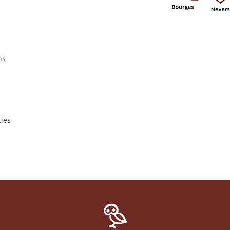
e
ns
ques