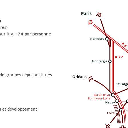
)
res)
sur R.V. :
7 € par personne
s de groupes déjà constitués
ts et développement