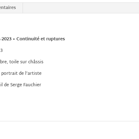
2021-
ntaires
2023
•
Continuité
et
ruptures
-2023 • Continuité et ruptures
-
23
2023
ibre, toile sur châssis
portrait de l’artiste
ail de Serge Fauchier