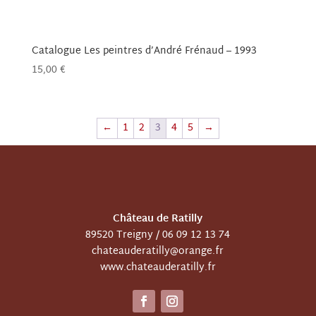
Catalogue Les peintres d’André Frénaud – 1993
15,00
€
←
1
2
3
4
5
→
Château de Ratilly
89520 Treigny /
06 09 12 13 74
chateauderatilly@orange.fr
www.chateauderatilly.fr